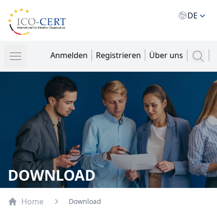
Ico Cert
DE
Öffnen
Anmelden
Registrieren
Über uns
items i
DOWNLOAD
Home
Download